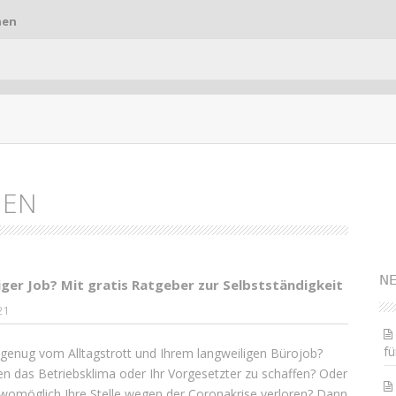
hen
NEN
S
NE
iger Job? Mit gratis Ratgeber zur Selbstständigkeit
21
fü
genug vom Alltagstrott und Ihrem langweiligen Bürojob?
n das Betriebsklima oder Ihr Vorgesetzter zu schaffen? Oder
womöglich Ihre Stelle wegen der Coronakrise verloren? Dann