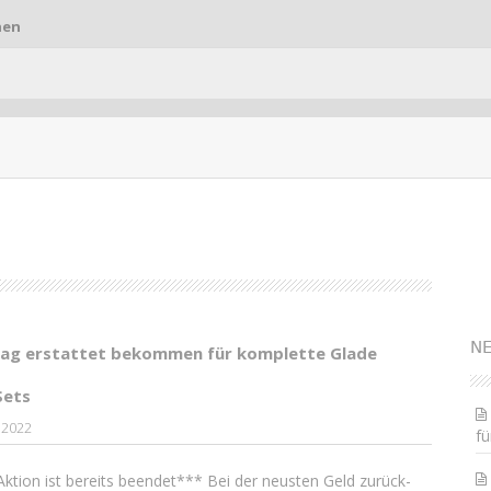
hen
S
NE
ag erstattet bekommen für komplette Glade
Sets
 2022
fü
ktion ist bereits beendet*** Bei der neusten Geld zurück-