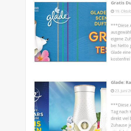
Gratis D
19. Okto
***Diese A
ausgewählt
eigene Zuh
bei Netto 
Glade eine
kostenfrei
Glade: R
23. Juni 
***Diese 
Tag nach 
direkt viel
Zuhause je