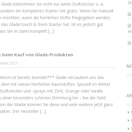
St
 Glade bekommen Sie nicht nur einen Duftstecker o. ä.
ondern ein komplettes Starter-Set gratis. Wenn Sie manuell
 möchten, wann die herrlichen Düfte freigegeben werden,
 das Glade touch & fresh Starter-Set. Ist es jedoch gut
ass Sie es dann komplett […]
W
k beim Kauf von Glade-Produkten
mber 2021
N
ktion ist bereits beendet*** Glade verzaubert uns das
 über mit seinen herrlichen Raumdüften. Speziell im Winter
 Duftstecker und -sprays mit Zimt, Orange oder Vanille
AR
zu einer besonders schönen Stimmung bei – bei der Geld
ion der Marke können Sie diese und viele weitere jetzt ganz
alten. Der Hersteller […]