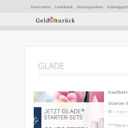
Startseite
Cashback
Gratisproben
Schnäppc
Skip to content
GLADE
Kaufbetr
Starter-
3. August
***Diese A