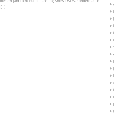
 diesem Jahr nicht nur die Casting-Show DSDS, sondern auch
 […]