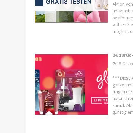
Aktion von
umsonst, s
bestimmen
wählen Sie
möglich, d
2€ zurüc
18. Deze
***Diese A
ganze Jahr
tragen die
natürlich 
zurück-Akt
günstig erh