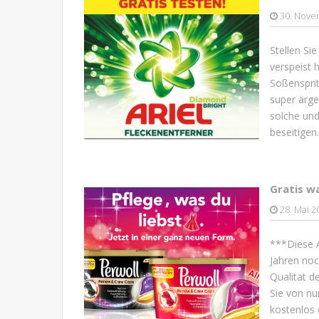
30. Nove
Stellen Si
verspeist 
Soßensprit
super ärge
solche und
beseitigen
Gratis w
28. Mai 2
***Diese A
Jahren noc
Qualität d
Sie von n
kostenlos 