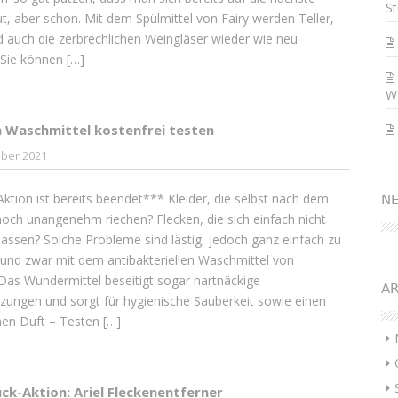
St
ut, aber schon. Mit dem Spülmittel von Fairy werden Teller,
 auch die zerbrechlichen Weingläser wieder wie neu
Sie können […]
W
 Waschmittel kostenfrei testen
ber 2021
ktion ist bereits beendet*** Kleider, die selbst nach dem
N
ch unangenehm riechen? Flecken, die sich einfach nicht
lassen? Solche Probleme sind lästig, jedoch ganz einfach zu
und zwar mit dem antibakteriellen Waschmittel von
Das Wundermittel beseitigt sogar hartnäckige
AR
ungen und sorgt für hygienische Sauberkeit sowie einen
hen Duft – Testen […]
ck-Aktion: Ariel Fleckenentferner