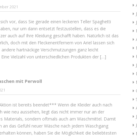
mber 2021
e sich vor, dass Sie gerade einen leckeren Teller Spaghetti
haben, nur um dann entsetzt festzustellen, dass es die
zer auch auf Ihre Kleidung geschafft haben. Natürlich ist das
rlich, doch mit den Fleckenentfernern von Ariel lassen sich
 andere hartnäckige Verschmutzungen ganz leicht
. Eine Vielzahl von unterschiedlichen Produkten der […]
aschen mit Perwoll
021
ktion ist bereits beendet*** Wenn die Kleider auch nach
h wie neu aussehen, liegt das nicht immer nur an der
es Materials, sondern oftmals auch am Waschmittel. Damit
un an das Gefühl neuer Wäsche nach jedem Waschgang
erhalten können, haben Sie die Möglichkeit die beliebtesten