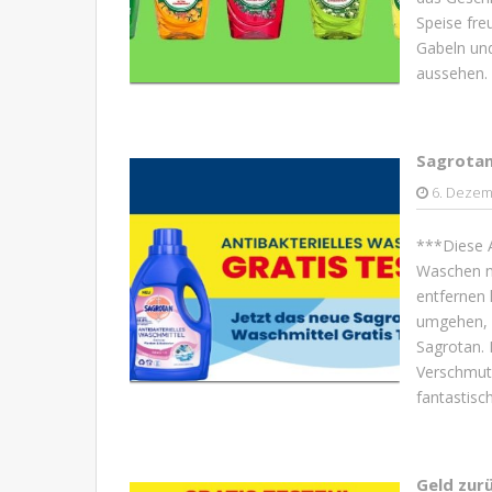
Speise fre
Gabeln und
aussehen. 
Sagrotan
6. Dezem
***Diese A
Waschen no
entfernen 
umgehen, 
Sagrotan. 
Verschmutz
fantastisc
Geld zurü