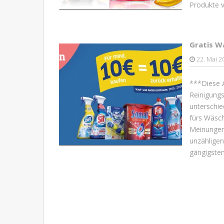
Produkte v
Gratis W
22. Mai 2
***Diese 
Reinigungs
unterschie
fürs Wäsch
Meinungen 
unzähligen
gängigsten