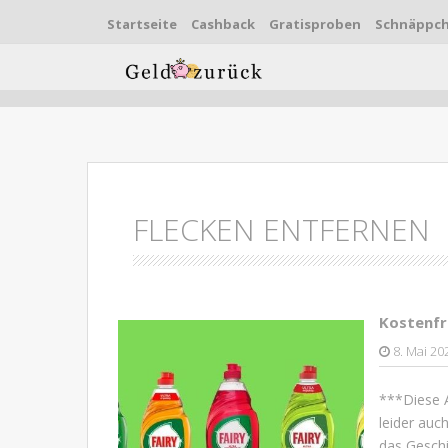
Startseite
Cashback
Gratisproben
Schnäppc
Skip to content
FLECKEN ENTFERNEN
Kostenfr
8. Mai 20
***Diese A
leider auc
das Geschi