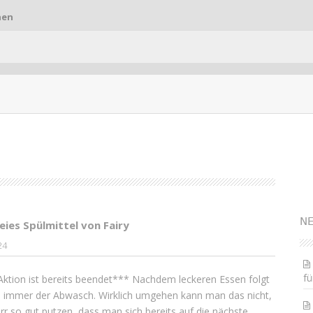
hen
S
NE
eies Spülmittel von Fairy
24
fü
ktion ist bereits beendet*** Nachdem leckeren Essen folgt
h immer der Abwasch. Wirklich umgehen kann man das nicht,
rr so gut putzen, dass man sich bereits auf die nächste