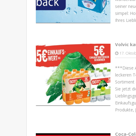
seiner neu
simpel: Ho
Ihres Lieb
Volvic k
17. Okto
***Diese A
leckeren 
Sortiment 
Sie jetzt 
Lieblingsg
Einkaufsgu
Produkte, 
Coca-Col