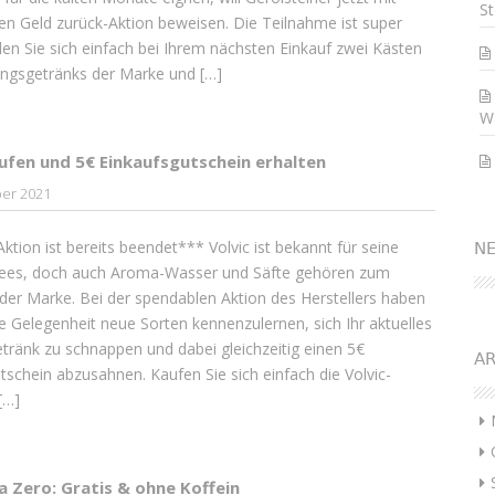
St
en Geld zurück-Aktion beweisen. Die Teilnahme ist super
len Sie sich einfach bei Ihrem nächsten Einkauf zwei Kästen
lingsgetränks der Marke und […]
W
aufen und 5€ Einkaufsgutschein erhalten
ber 2021
ktion ist bereits beendet*** Volvic ist bekannt für seine
N
Tees, doch auch Aroma-Wasser und Säfte gehören zum
der Marke. Bei der spendablen Aktion des Herstellers haben
die Gelegenheit neue Sorten kennenzulernen, sich Ihr aktuelles
etränk zu schnappen und dabei gleichzeitig einen 5€
AR
tschein abzusahnen. Kaufen Sie sich einfach die Volvic-
[…]
a Zero: Gratis & ohne Koffein