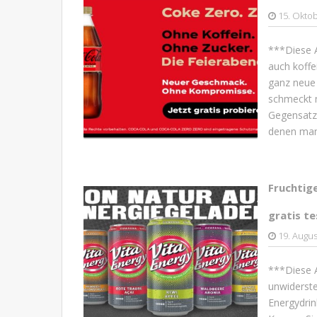
15. Okto
***Diese A
auch koffei
ganz neue 
schmeckt m
Gegensatz
denen man
Fruchtig
gratis t
19. Augus
***Diese A
unwiderste
Energydrin