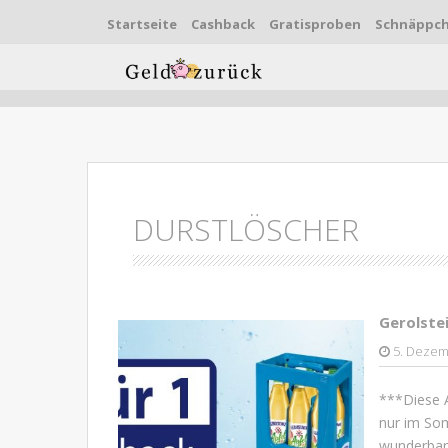
Startseite
Cashback
Gratisproben
Schnäppc
Skip to content
DURSTLÖSCHER
Gerolste
5. Dezem
***Diese A
nur im Som
wunderbar 