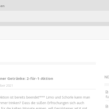
hen
S
NE
iner Getränke: 2-für-1-Aktion
ber 2021
fü
ktion ist bereits beendet*** Limo und Schorle kann man
mer trinken? Dass die süßen Erfrischungen sich auch
für die kalten Monate eignen, will Gerolsteiner jetzt mit